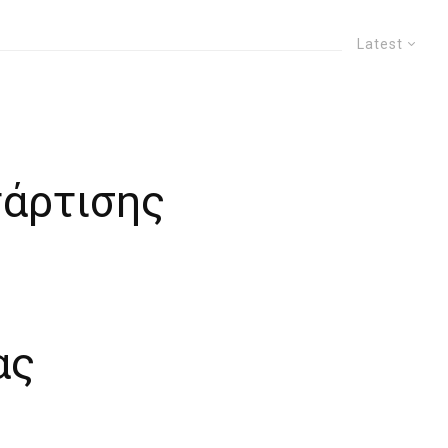
Latest
τάρτισης
ας